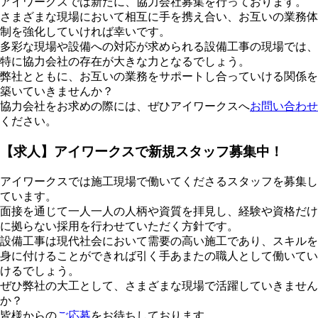
アイワークスでは新たに、協力会社募集を行っております。
さまざまな現場において相互に手を携え合い、お互いの業務体
制を強化していければ幸いです。
多彩な現場や設備への対応が求められる設備工事の現場では、
特に協力会社の存在が大きな力となるでしょう。
弊社とともに、お互いの業務をサポートし合っていける関係を
築いていきませんか？
協力会社をお求めの際には、ぜひアイワークスへ
お問い合わせ
ください。
【求人】アイワークスで新規スタッフ募集中！
アイワークスでは施工現場で働いてくださるスタッフを募集し
ています。
面接を通じて一人一人の人柄や資質を拝見し、経験や資格だけ
に拠らない採用を行わせていただく方針です。
設備工事は現代社会において需要の高い施工であり、スキルを
身に付けることができれば引く手あまたの職人として働いてい
けるでしょう。
ぜひ弊社の大工として、さまざまな現場で活躍していきません
か？
皆様からの
ご応募
をお待ちしております。