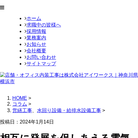
ホーム
求職中の皆様へ
採用情報
業務案内
お知らせ
会社概要
お問い合わせ
サイトマップ
HOME
>
コラム
>
営繕工事
、
水回り設備・給排水設備工事
>
投稿日：2024年1月14日